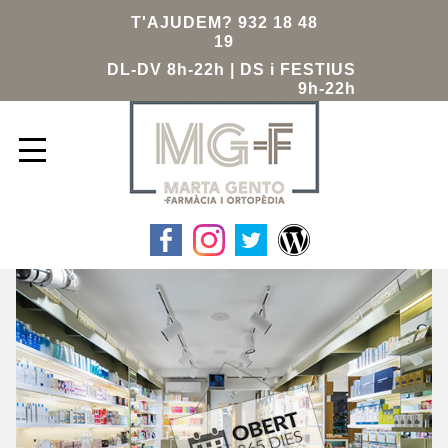
T'AJUDEM?
932 18 48
19
DL-DV 8
h
-22
h | DS i FESTIUS
9
h
-22
h
INICI
LA FARMÀCIA
TARGETA CLIENT
FARMÀCIES DE GUÀRDIA
SERVEIS